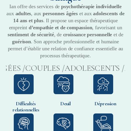
Ian offre des services de
psychothérapie individuelle
aux
adultes
, aux
personnes âgées
et aux
adolescents de
14 ans et plus
. Il propose un espace thérapeutique
empreint
d’empathie et de compassion
, favorisant un
sentiment de sécurité
, de
croissance personnelle
et de
guérison
. Son approche professionnelle et humaine
permet d’établir une relation de confiance essentielle au
processus thérapeutique.
ÉES /
COUPLES /
ADOLESCENTS /
AD
Difficultés
Deuil
Dépression
relationnelles